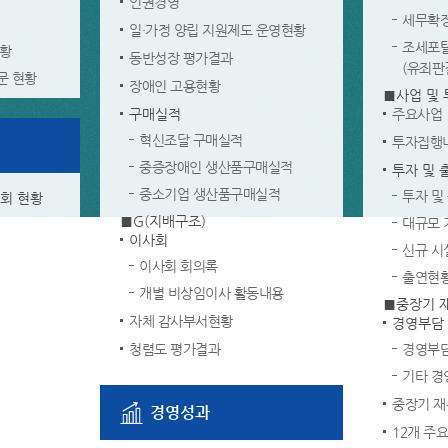
인권경영
세무확
일·가정 양립 지원제도 운영현황
조세포
현황
동반성장 평가결과
(유죄판
문 현황
장애인 고용현황
■사업 및 
구매실적
주요사업
혁신조달 구매실적
투자집행
중증장애인 생산품구매실적
투자 및 
중소기업 생산품구매실적
투자 및
원회 현황
■G(지배구조)
대규모 
이사회
신규 시
이사회 회의록
출연현
개별 비상임이사 활동내용
■중장기 
자체 감사부서현황
경영부담
청렴도 평가결과
경영부담
기타 경
중장기 
경영성과
12개 주