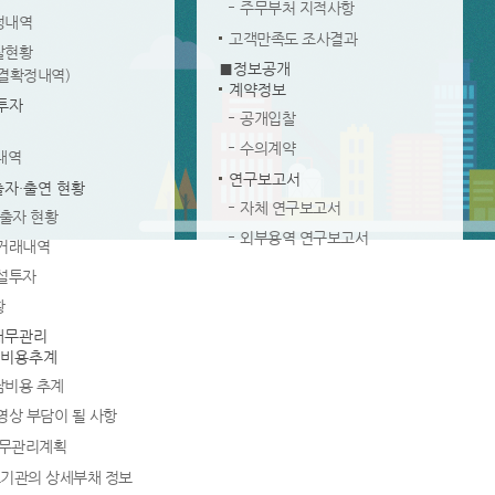
주무부처 지적사항
정내역
고객만족도 조사결과
탈현황
■정보공개
결확정내역)
계약정보
투자
공개입찰
수의계약
내역
연구보고서
출자·출연 현황
자체 연구보고서
 출자 현황
외부용역 연구보고서
거래내역
설투자
황
재무관리
 비용추계
비용 추계
영상 부담이 될 사항
재무관리계획
요기관의 상세부채 정보