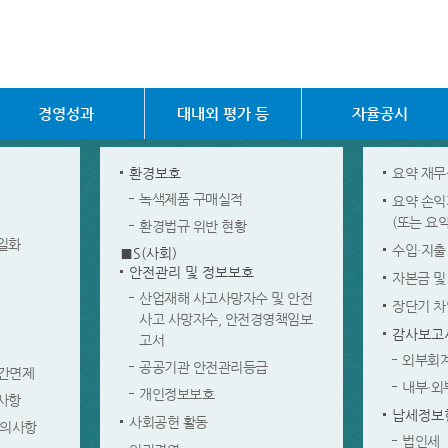
경영성과
대내외 평가 등
자율공시
환경보호
요약 재
녹색제품 구매실적
요약 손
(또는 요
환경법규 위반 현황
일화
수입·지출
■S(사회)
안전관리 및 정보보호
자본금 및
산업재해 사고사망자수 및 안전
장단기 차
사고 사망자수, 안전경영책임보
감사보고
고서
외부회
공공기관 안전관리등급
시간면제
내부·외
개인정보보호
사항
납세정보
사회공헌 활동
합의사항
법인세