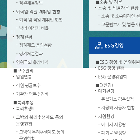
■소송 및 자문
직원채용정보
소송 및 법률자문 현황
퇴직임·직원 재취업 현황
소송 및 소송대리인 
퇴직 임·직원 재취업 현황
고문변호사 및 법률자
남녀 이직자 비율
징계현황
징계제도 운영현황
ESG경영
징계처분결과
■ESG 경영 및 운영위
임원국외 출장내역
ESG 경영 현황
■보수관리
임원연봉
ESG 운영위원회
■E(환경)
직원 평균보수
대기환경
기관장 업무추진비
온실가스 감축실적
■복리후생
저공해 자동차 현황
복리후생비
자원환경
그밖의 복리후생제도 등의
운영현황
에너지 사용량
그밖의 복리후생제도 등의
폐기물 발생량
운영현황