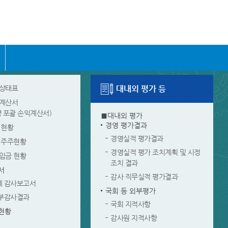
무상태표
대내외 평가 등
익계산서
약 포괄 손익계산서)
■대내외 평가
경영 평가결과
 현황
경영실적 평가결과
 주주현황
경영실적 평가 조치계획 및 시정
입금 현황
조치 결과
서
감사 직무실적 평가결과
계 감사보고서
국회 등 외부평가
부감사결과
국회 지적사항
현황
감사원 지적사항