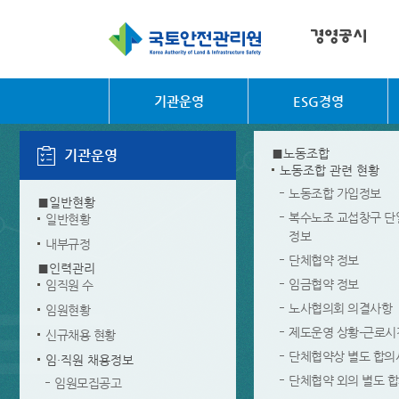
기관운영
ESG경영
■노동조합
기관운영
노동조합 관련 현황
노동조합 가입정보
■일반현황
복수노조 교섭창구 단
일반현황
정보
내부규정
단체협약 정보
■인력관리
임금협약 정보
임직원 수
노사협의회 의결사항
임원현황
제도운영 상황-근로
신규채용 현황
단체협약상 별도 합의
임·직원 채용정보
단체협약 외의 별도 
임원모집공고